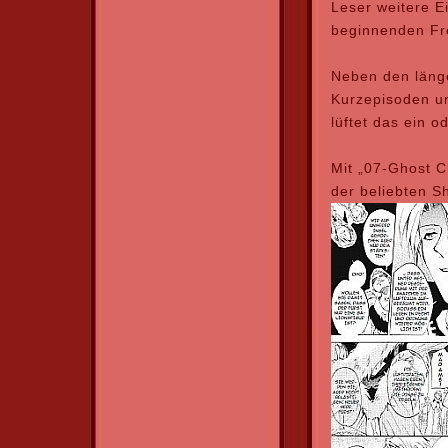
Leser weitere E
beginnenden Fre
Neben den länge
Kurzepisoden un
lüftet das ein 
Mit „07-Ghost C
der beliebten S