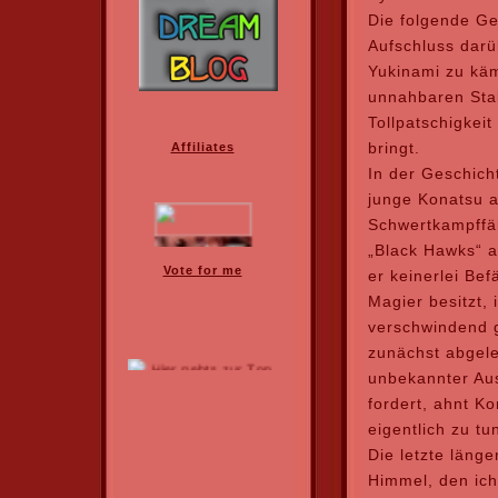
Die folgende Ge
Aufschluss darü
Yukinami zu käm
unnahbaren Sta
Tollpatschigkeit
bringt.
In der Geschich
junge Konatsu al
Schwertkampffähi
„Black Hawks“ 
er keinerlei Bef
Magier besitzt, 
verschwindend g
zunächst abgeleh
unbekannter Aus
fordert, ahnt Ko
eigentlich zu tun
Die letzte läng
Himmel, den ich