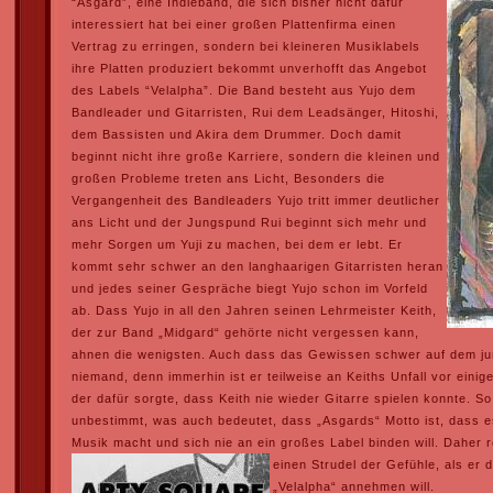
“Asgard”, eine Indieband, die sich bisher nicht dafür
interessiert hat bei einer großen Plattenfirma einen
Vertrag zu erringen, sondern bei kleineren Musiklabels
ihre Platten produziert bekommt unverhofft das Angebot
des Labels “Velalpha”. Die Band besteht aus Yujo dem
Bandleader und Gitarristen, Rui dem Leadsänger, Hitoshi,
dem Bassisten und Akira dem Drummer. Doch damit
beginnt nicht ihre große Karriere, sondern die kleinen und
großen Probleme treten ans Licht, Besonders die
Vergangenheit des Bandleaders Yujo tritt immer deutlicher
ans Licht und der Jungspund Rui beginnt sich mehr und
mehr Sorgen um Yuji zu machen, bei dem er lebt. Er
kommt sehr schwer an den langhaarigen Gitarristen heran
und jedes seiner Gespräche biegt Yujo schon im Vorfeld
ab. Dass Yujo in all den Jahren seinen Lehrmeister Keith,
der zur Band „Midgard“ gehörte nicht vergessen kann,
ahnen die wenigsten. Auch dass das Gewissen schwer auf dem ju
niemand, denn immerhin ist er teilweise an Keiths Unfall vor einig
der dafür sorgte, dass Keith nie wieder Gitarre spielen konnte. So
unbestimmt, was auch bedeutet, dass „Asgards“ Motto ist, dass 
Musik macht und sich nie an ein großes Label binden will. Daher r
einen
Strudel der Gefühle, als er
„Velalpha“ annehmen will.