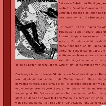
Bei einem Auftritt der Band „Asgar
Vertreten „Velalphas“ anwesend sin
verletzt, sondern sieht auch den 
verschwunden ist. Die Ereignisse
Der zweite Teil der Geschichte wid
zufällig zur Band „Asgard“ stieß u
Straßensänger aufgelesen wird. Da
schwere Zeit, da er nicht nur die
muss, sondern auch die Bandmitgli
vorherige Sänger Sakon dabei ein 
er die ersten Monate deutlich in d
Yujo, der insgeheim am meisten da
getan zu haben, überzeugt hat, wird er ein festes Mitglied von „
Der Manga ist laut Mamiya Oki der erste Band eine längeren Reihe
Nachfolgeband erschienen. Da der Manga bereits 1996 in Japan e
unwahrscheinlich, dass jemals eine Fortsetzung erscheinen wird
und unausgegoren ist „Arty Square“, der wie schon die anderen 
textlastig ist. Die Seiten sind voll mit Informationen und Text, de
steht, so dass es schwer fällt den Manga in einem Zug zu lesen. 
wenig durcheinander, ist zu Beginn Yujo gewidmet und zumeist au