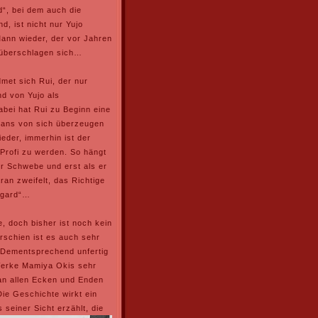
d“, bei dem auch die
d, ist nicht nur Yujo
Mann wieder, der vor Jahren
 überschlagen sich…
met sich Rui, der nur
nd von Yujo als
bei hat Rui zu Beginn eine
 Fans von sich überzeugen
eder, immerhin ist der
Profi zu werden. So hängt
er Schwebe und erst als er
ran zweifelt, das Richtige
Asgard“…
, doch bisher ist noch kein
rschien ist es auch sehr
. Dementsprechend unfertig
Werke Mamiya Okis sehr
r an allen Ecken und Enden
Die Geschichte wirkt ein
s seiner
Sicht erzählt, die