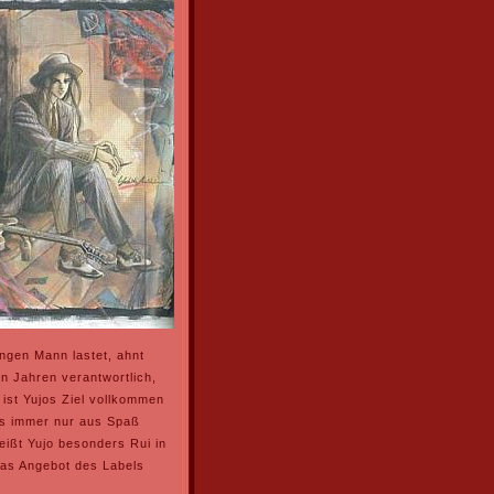
ngen Mann lastet, ahnt
en Jahren verantwortlich,
 ist Yujos Ziel vollkommen
es immer nur aus Spaß
eißt Yujo besonders Rui in
 das Angebot des Labels