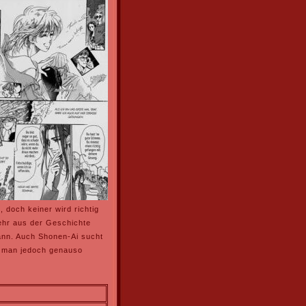
 doch keiner wird richtig
ehr aus der Geschichte
ann. Auch Shonen-Ai sucht
ie man jedoch genauso