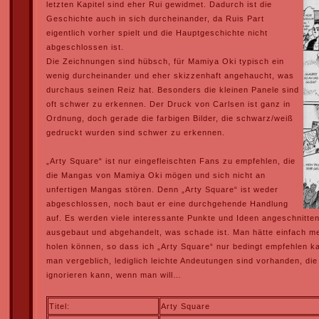
letzten Kapitel sind eher Rui gewidmet. Dadurch ist die
Geschichte auch in sich durcheinander, da Ruis Part
eigentlich vorher spielt und die Hauptgeschichte nicht
abgeschlossen ist.
Die Zeichnungen sind hübsch, für Mamiya Oki typisch ein
wenig durcheinander und eher skizzenhaft angehaucht, was
durchaus seinen Reiz hat. Besonders die kleinen Panele sind
oft schwer zu erkennen. Der Druck von Carlsen ist ganz in
Ordnung, doch gerade die farbigen Bilder, die schwarz/weiß
gedruckt wurden sind schwer zu erkennen.
„Arty Square“ ist nur eingefleischten Fans zu empfehlen, die
die Mangas von Mamiya Oki mögen und sich nicht an
unfertigen Mangas stören. Denn „Arty Square“ ist weder
abgeschlossen, noch baut er eine durchgehende Handlung
auf. Es werden viele interessante Punkte und Ideen angeschnitten,
ausgebaut und abgehandelt, was schade ist. Man hätte einfach m
holen können, so dass ich „Arty Square“ nur bedingt empfehlen k
man vergeblich, lediglich leichte Andeutungen sind vorhanden, d
ignorieren kann, wenn man will…
Titel:
Arty Square