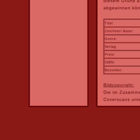
diesem Grund au
abgewinnen könn
Titel:
Zeichner/ Autor:
Genre:
Verlag:
Preis:
ISBN:
Bestellen:
Bildcopyright:
Die im Zusamme
Coverscans unt